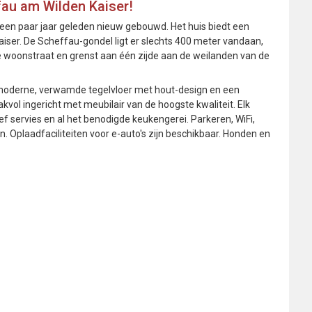
au am Wilden Kaiser!
een paar jaar geleden nieuw gebouwd. Het huis biedt een
Kaiser. De Scheffau-gondel ligt er slechts 400 meter vandaan,
lle woonstraat en grenst aan één zijde aan de weilanden van de
 moderne, verwamde tegelvloer met hout-design en een
vol ingericht met meubilair van de hoogste kwaliteit. Elk
ief servies en al het benodigde keukengerei. Parkeren, WiFi,
. Oplaadfaciliteiten voor e-auto's zijn beschikbaar. Honden en