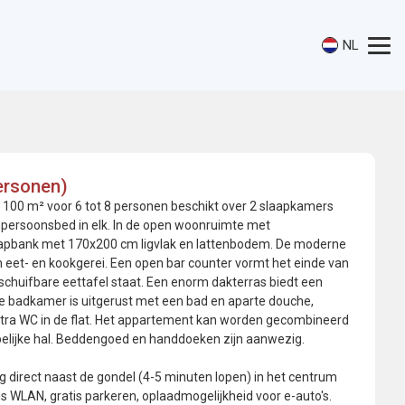
NL
ersonen)
00 m² voor 6 tot 8 personen beschikt over 2 slaapkamers
persoonsbed in elk. In de open woonruimte met
apbank met 170x200 cm ligvlak en lattenbodem. De moderne
 eet- en kookgerei. Een open bar counter vormt het einde van
chuifbare eettafel staat. Een enorm dakterras biedt een
 De badkamer is uitgerust met een bad en aparte douche,
extra WC in de flat. Het appartement kan worden gecombineerd
elijke hal. Beddengoed en handdoeken zijn aanwezig.
g direct naast de gondel (4-5 minuten lopen) in het centrum
is WLAN, gratis parkeren, oplaadmogelijkheid voor e-auto's.