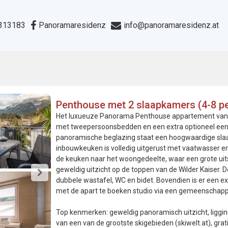
313183
Panoramaresidenz
info@panoramaresidenz.at
Penthouse met 2 slaapkamers (4-8 p
Het luxueuze Panorama Penthouse appartement van 1
met tweepersoonsbedden en een extra optioneel een
panoramische beglazing staat een hoogwaardige sla
inbouwkeuken is volledig uitgerust met vaatwasser en
de keuken naar het woongedeelte, waar een grote uits
geweldig uitzicht op de toppen van de Wilder Kaiser.
dubbele wastafel, WC en bidet. Bovendien is er een 
met de apart te boeken studio via een gemeenschapp
Top kenmerken: geweldig panoramisch uitzicht, liggin
van een van de grootste skigebieden (skiwelt.at), grat