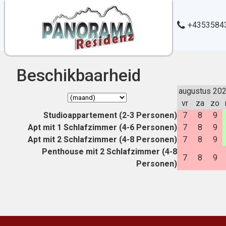
+4353584
Beschikbaarheid
augustus 20
vr
za
zo
Studioappartement (2-3 Personen)
7
8
9
Apt mit 1 Schlafzimmer (4-6 Personen)
7
8
9
Apt mit 2 Schlafzimmer (4-8 Personen)
7
8
9
Penthouse mit 2 Schlafzimmer (4-8
7
8
9
Personen)