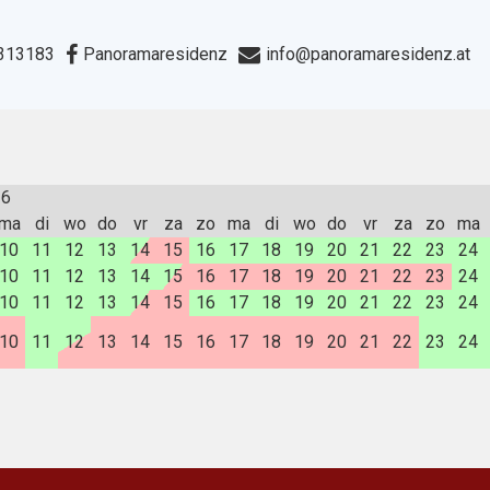
313183
Panoramaresidenz
info@panoramaresidenz.at
26
ma
di
wo
do
vr
za
zo
ma
di
wo
do
vr
za
zo
ma
10
11
12
13
14
15
16
17
18
19
20
21
22
23
24
10
11
12
13
14
15
16
17
18
19
20
21
22
23
24
10
11
12
13
14
15
16
17
18
19
20
21
22
23
24
10
11
12
13
14
15
16
17
18
19
20
21
22
23
24